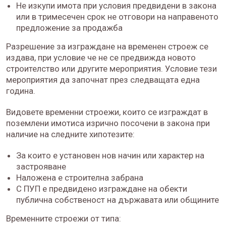
Не изкупи имота при условия предвидени в закона
или в тримесечен срок не отговори на направеното
предложение за продажба
Разрешение за изграждане на временен строеж се
издава, при условие че не се предвижда новото
строителство или другите мероприятия. Условие тези
мероприятия да започнат през следващата една
година.
Видовете временни строежи, които се изграждат в
поземлени имотиса изрично посочени в закона при
наличие на следните хипотезите:
За които е установен нов начин или характер на
застрояване
Наложена е строителна забрана
С ПУП е предвидено изграждане на обекти
публична собственост на държавата или общините
Временните строежи от типа: