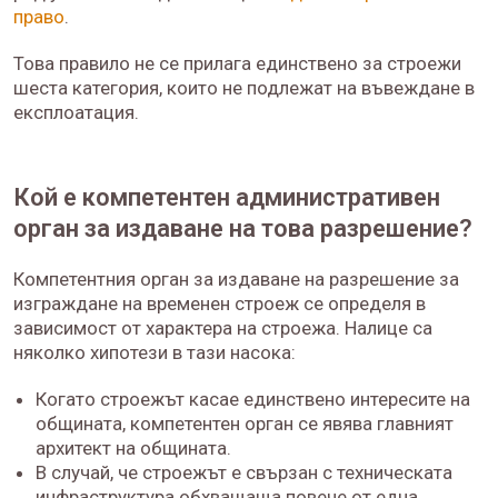
право
.
Това правило не се прилага единствено за строежи
шеста категория, които не подлежат на въвеждане в
експлоатация.
Кой е компетентен административен
орган за издаване на това разрешение?
Компетентния орган за издаване на разрешение за
изграждане на временен строеж се определя в
зависимост от характера на строежа. Налице са
няколко хипотези в тази насока:
Когато строежът касае единствено интересите на
общината, компетентен орган се явява главният
архитект на общината.
В случай, че строежът е свързан с техническата
инфраструктура обхващаща повече от една