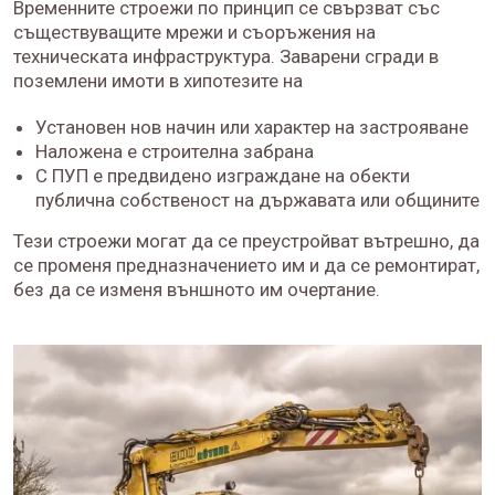
Временните строежи по принцип се свързват със
съществуващите мрежи и съоръжения на
техническата инфраструктура. Заварени сгради в
поземлени имоти в хипотезите на
Установен нов начин или характер на застрояване
Наложена е строителна забрана
С ПУП е предвидено изграждане на обекти
публична собственост на държавата или общините
Тези строежи могат да се преустройват вътрешно, да
се променя предназначението им и да се ремонтират,
без да се изменя външното им очертание.