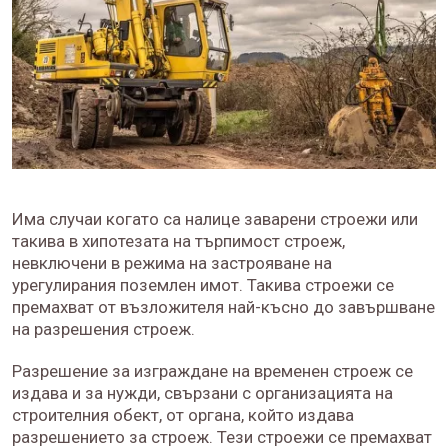
Има случаи когато са налице заварени строежи или
такива в хипотезата на търпимост строеж,
невключени в режима на застрояване на
урегулирания поземлен имот. Такива строежи се
премахват от възложителя най-късно до завършване
на разрешения строеж.
Разрешение за изграждане на временен строеж се
издава и за нужди, свързани с организацията на
строителния обект, от органа, който издава
разрешението за строеж. Тези строежи се премахват