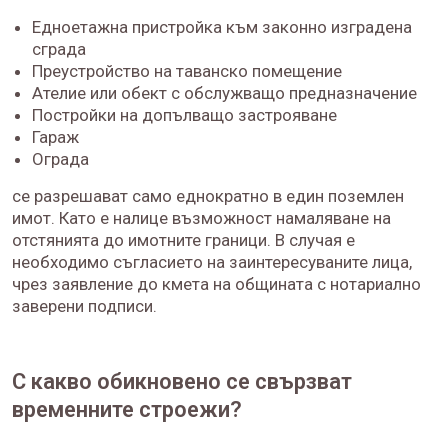
Едноетажна пристройка към законно изградена
сграда
Преустройство на таванско помещение
Ателие или обект с обслужващо предназначение
Постройки на допълващо застрояване
Гараж
Ограда
се разрешават само еднократно в един поземлен
имот. Като е налице възможност намаляване на
отстянията до имотните граници. В случая е
необходимо съгласието на заинтересуваните лица,
чрез заявление до кмета на общината с нотариално
заверени подписи.
С какво обикновено се свързват
временните строежи?