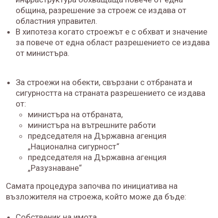
община, разрешение за строеж се издава от
областния управител.
В хипотеза когато строежът е с обхват и значение
за повече от една област разрешението се издава
от министъра.
За строежи на обекти, свързани с отбраната и
сигурността на страната разрешението се издава
от:
министъра на отбраната,
министъра на вътрешните работи
председателя на Държавна агенция
„Национална сигурност“
председателя на Държавна агенция
„Разузнаване“
Самата процедура започва по инициатива на
възложителя на строежа, който може да бъде:
Собственик на имота