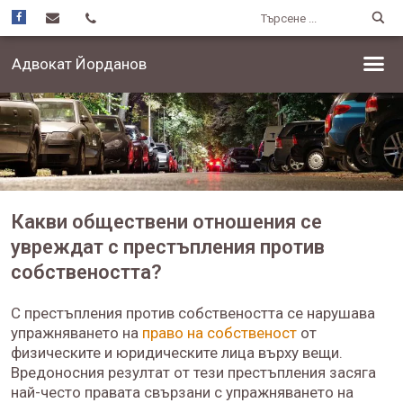
Адвокат Йорданов
Какви обществени отношения се
увреждат с престъпления против
собствеността?
С престъпления против собствеността се нарушава
упражняването на
право на собственост
от
физическите и юридическите лица върху вещи.
Вредоносния резултат от тези престъпления засяга
най-често правата свързани с упражняването на