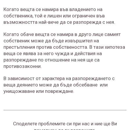
Когато вещта се намира във владението на
собственика, той е лишен или ограничен във
възможността най-вече да се разпорежда с нея.
Когато обаче вещта се намира в друго лице самият
собственик може да бъде извършител на
престъпления против собствеността. В тази хипотеза
веща се явява за него чужда и действия на
разпореждане по отношение на нея ще са
противозаконни.
В зависимост от характера на разпореждането с
веща деянието може да бъде обсебване или
унищожаване или повреждане.
Споделете проблемите си при нас и ние ще Ви