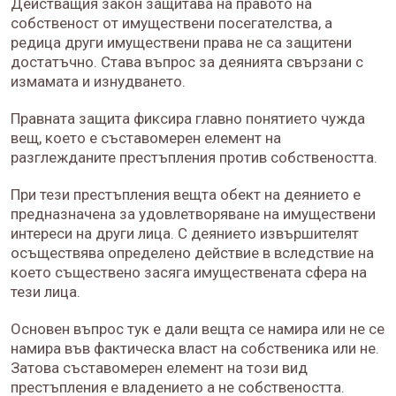
Действащия закон защитава на правото на
собственост от имуществени посегателства, а
редица други имуществени права не са защитени
достатъчно. Става въпрос за деянията свързани с
измамата и изнудването.
Правната защита фиксира главно понятието чужда
вещ, което е съставомерен елемент на
разглежданите престъпления против собствеността.
При тези престъпления вещта обект на деянието е
предназначена за удовлетворяване на имуществени
интереси на други лица. С деянието извършителят
осъществява определено действие в вследствие на
което съществено засяга имуществената сфера на
тези лица.
Основен въпрос тук е дали вещта се намира или не се
намира във фактическа власт на собственика или не.
Затова съставомерен елемент на този вид
престъпления е владението а не собствеността.