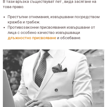
В тази връзка съществуват пет , вида засягане на
това право.
Престъпни отнемания, извършвани посредством
кражба и грабеж.
Противозаконни присвоявания извършвани от
лица с особено качество извършващи
длъжностно присвояване
и обсебване.