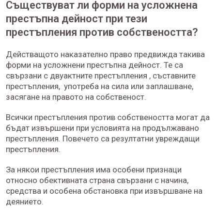
Съществуват ли форми на усложнена
престъпна дейност при тези
престъпления против собствеността?
Действащото наказателно право предвижда такива
форми на усложнени престъпна дейност. Те са
свързани с двуактните престъпления , съставните
престъпления, употреба на сила или заплашване,
засягане на правото на собственост.
Всички престъпления против собствеността могат да
бъдат извършени при условията на продължавано
престъпления. Повечето са резултатни увреждащи
престъпления.
За някои престъпления има особени признаци
относно обективната страна свързани с начина,
средства и особена обстановка при извършване на
деянието.