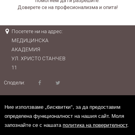
помогнем да ги разрешите.
Доверете се на професионализма и опита!
Посетете ни на адрес:
МЕДИЦИНСКА
АКАДЕМИЯ
УЛ. ХРИСТО СТАНЧЕВ
11
Сподели:
© 2026 Адвокат Йорданов
Ние използваме „бисквитки“, за да предоставим
|
Политика на поверителност
определена функционалност на нашия сайт. Моля
запознайте се с нашата
политика на поверителност
.
|
Карта на сайта