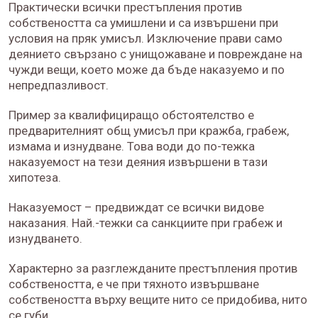
Практически всички престъпления против
собствеността са умишлени и са извършени при
условия на пряк умисъл. Изключение прави само
деянието свързано с унищожаване и повреждане на
чужди вещи, което може да бъде наказуемо и по
непредпазливост.
Пример за квалифициращо обстоятелство е
предварителният общ умисъл при кражба, грабеж,
измама и изнудване. Това води до по-тежка
наказуемост на тези деяния извършени в тази
хипотеза.
Наказуемост – предвиждат се всички видове
наказания. Най.-тежки са санкциите при грабеж и
изнудването.
Характерно за разглежданите престъпления против
собствеността, е че при тяхното извършване
собствеността върху вещите нито се придобива, нито
се губи.