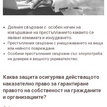
Деяния свързани с особен начин на
извършване на престъпланието каквито се
явяват измамата и изнудването.
Престъпления свързани с унищожаването на веща
или нейното повреждане.
Особени престъпления свързани със злоупотреба
на доверие и вещното укривателство.
Каква защита осигурява действащото
наказателно право за гарантиране
правото на собственост на гражданите
и организациите?